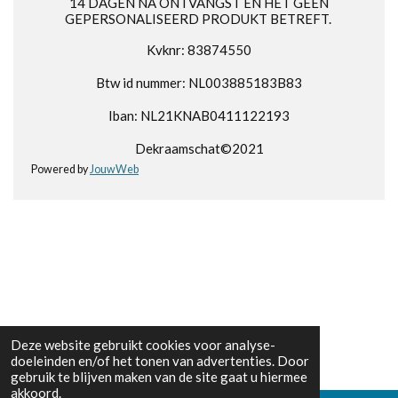
14 DAGEN NA ONTVANGST EN HET GEEN
GEPERSONALISEERD PRODUKT BETREFT.
Kvknr: 83874550
Btw id nummer: NL003885183B83
Iban: NL21KNAB0411122193
Dekraamschat©2021
Powered by
JouwWeb
Deze website gebruikt cookies voor analyse-
doeleinden en/of het tonen van advertenties. Door
gebruik te blijven maken van de site gaat u hiermee
akkoord.