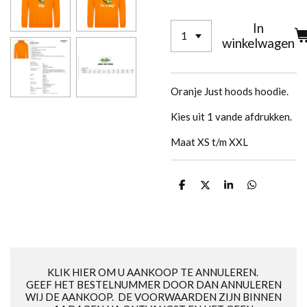
In
winkelwagen
Oranje Just hoods hoodie.
Kies uit 1 vande afdrukken.
Maat XS t/m XXL
D
D
S
D
e
e
h
e
l
e
a
l
e
l
r
e
n
e
n
KLIK HIER OM U AANKOOP TE ANNULEREN.
GEEF HET BESTELNUMMER DOOR DAN ANNULEREN
WIJ DE AANKOOP. DE VOORWAARDEN ZIJN BINNEN