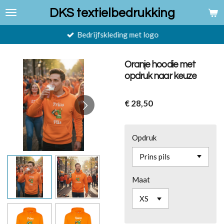
Ga
DKS textielbedrukking
direct
naar
Bedrijfskleding met logo
de
hoofdinhoud
Oranje hoodie met
opdruk naar keuze
€ 28,50
Opdruk
Maat