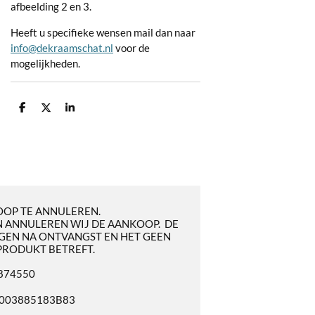
afbeelding 2 en 3.
Heeft u specifieke wensen mail dan naar
info@dekraamschat.nl
voor de
mogelijkheden.
D
D
S
e
e
h
l
e
a
e
l
r
n
e
OOP TE ANNULEREN.
 ANNULEREN WIJ DE AANKOOP. DE
GEN NA ONTVANGST EN HET GEEN
PRODUKT BETREFT.
3874550
NL003885183B83