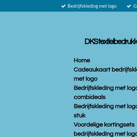
Bedrijfskleding met logo
G
Ga
direct
naar
de
hoofdinhoud
DKS textielbedrukk
Home
Cadeaukaart bedrijfsk
met logo
Bedrijfskleding met log
combideals
Bedrijfskleding met log
stuk
Voordelige kortingsets
bedrijfskleding met logo