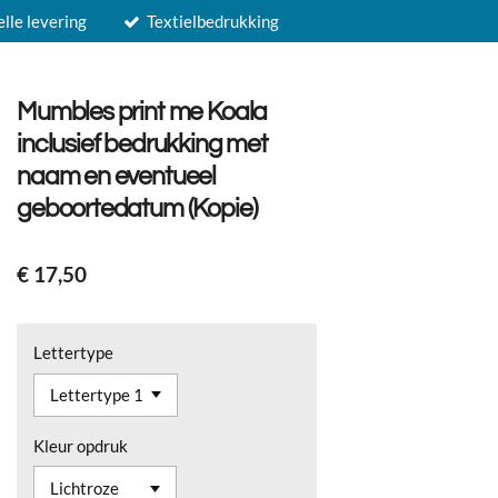
elle levering
Textielbedrukking
Mumbles print me Koala
inclusief bedrukking met
naam en eventueel
geboortedatum (Kopie)
€ 17,50
Lettertype
Kleur opdruk