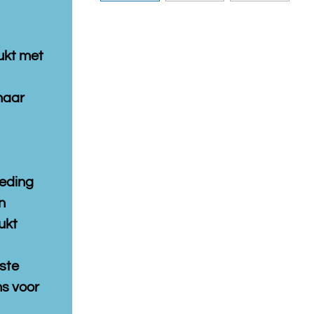
ukt met
naar
leding
n
ukt
ste
s voor