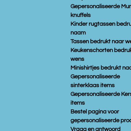
Gepersonaliseerde Mu
knuffels
Kinder rugtassen bedr
naam
Tassen bedrukt naar w
Keukenschorten bedruk
wens
Minishirtjes bedrukt n
Gepersonaliseerde
sinterklaas items
Gepersonaliseerde Ker
items
Bestel pagina voor
gepersonaliseerde pro
Vraag en antwoord