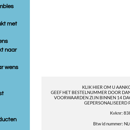
mbles
ukt met
ens
t naar
aar wens
KLIK HIER OM U AANK
GEEF HET BESTELNUMMER DOOR DAN
st
VOORWAARDEN ZIJN BINNEN 14 DA
GEPERSONALISEERD 
Kvknr: 8
ducten
Btw id nummer: 