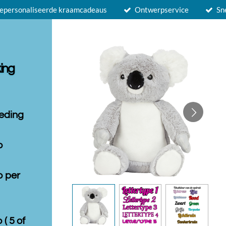
epersonaliseerde kraamcadeaus
Ontwerpservice
Sn
ing
leding
o
o per
 ( 5 of