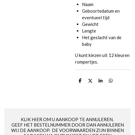
Naam
Geboortedatum en
eventueel tijd
Gewicht
Lengte
Het geslacht van de
baby
U kunt kiezen uit 12 kleuren
rompertjes.
D
D
S
D
e
e
h
e
l
e
a
l
e
l
r
e
n
e
n
KLIK HIER OM U AANKOOP TE ANNULEREN.
GEEF HET BESTELNUMMER DOOR DAN ANNULEREN
WIJ DE AANKOOP. DE VOORWAARDEN ZIJN BINNEN