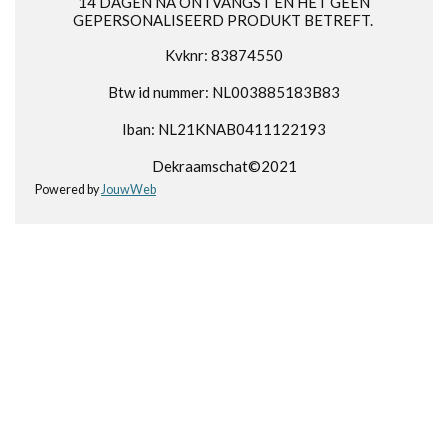
14 DAGEN NA ONTVANGST EN HET GEEN
GEPERSONALISEERD PRODUKT BETREFT.
Kvknr: 83874550
Btw id nummer: NL003885183B83
Iban: NL21KNAB0411122193
Dekraamschat©2021
Powered by
JouwWeb