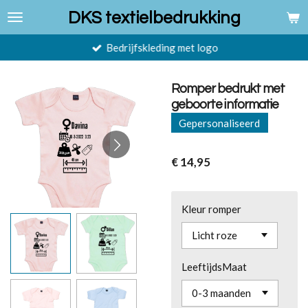
Ga
DKS textielbedrukking
direct
naar
Bedrijfskleding met logo
de
hoofdinhoud
Romper bedrukt met
geboorte informatie
Gepersonaliseerd
€ 14,95
Kleur romper
LeeftijdsMaat