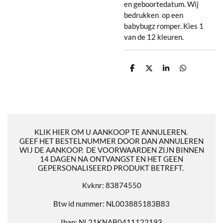
en geboortedatum. Wij
bedrukken op een
babybugz romper. Kies 1
van de 12 kleuren.
D
D
S
D
e
e
h
e
l
e
a
l
e
l
r
e
n
e
n
KLIK HIER OM U AANKOOP TE ANNULEREN.
GEEF HET BESTELNUMMER DOOR DAN ANNULEREN
WIJ DE AANKOOP. DE VOORWAARDEN ZIJN BINNEN
14 DAGEN NA ONTVANGST EN HET GEEN
GEPERSONALISEERD PRODUKT BETREFT.
Kvknr: 83874550
Btw id nummer: NL003885183B83
Iban: NL21KNAB0411122193