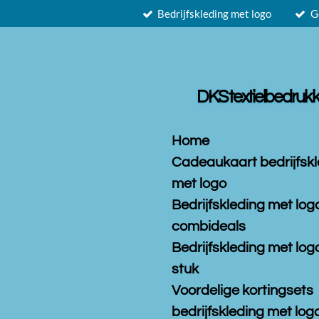
Bedrijfskleding met logo
G
Ga
direct
naar
de
hoofdinhoud
DKS textielbedrukk
Home
Cadeaukaart bedrijfsk
met logo
Bedrijfskleding met log
combideals
Bedrijfskleding met log
stuk
Voordelige kortingsets
bedrijfskleding met logo