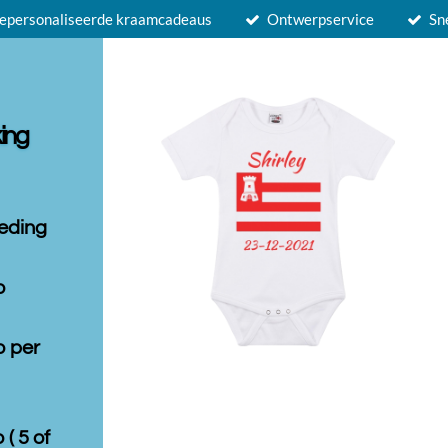
epersonaliseerde kraamcadeaus
Ontwerpservice
Sn
ing
leding
o
o per
 ( 5 of