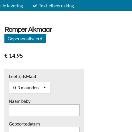
elle levering
Textielbedrukking
Romper Alkmaar
Gepersonaliseerd
€ 14,95
LeeftijdsMaat
Naam baby
Geboortedatum