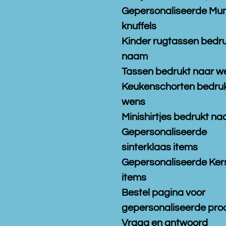
Gepersonaliseerde Mu
knuffels
Kinder rugtassen bedr
naam
Tassen bedrukt naar w
Keukenschorten bedruk
wens
Minishirtjes bedrukt n
Gepersonaliseerde
sinterklaas items
Gepersonaliseerde Ker
items
Bestel pagina voor
gepersonaliseerde pro
Vraag en antwoord