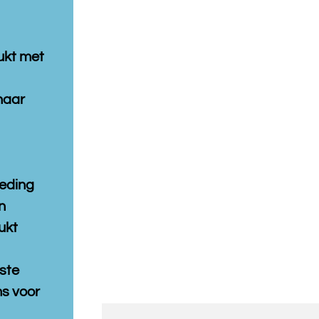
ukt met
naar
leding
n
ukt
ste
s voor