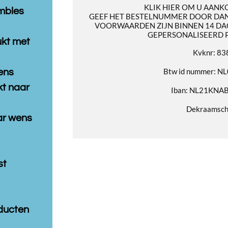
KLIK HIER OM U AANK
mbles
GEEF HET BESTELNUMMER DOOR DAN
VOORWAARDEN ZIJN BINNEN 14 DA
GEPERSONALISEERD 
ukt met
Kvknr: 8
Btw id nummer: 
ens
t naar
Iban: NL21KNA
Dekraamsc
aar wens
st
ducten