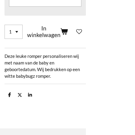
In
winkelwagen
Deze leuke romper personaliseren wij
met naam van de baby en
geboortedatum. Wij bedrukken op een
witte babybugz romper.
D
D
S
e
e
h
l
e
a
e
l
r
n
e