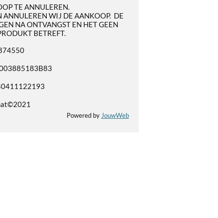
OOP TE ANNULEREN.
 ANNULEREN WIJ DE AANKOOP. DE
GEN NA ONTVANGST EN HET GEEN
PRODUKT BETREFT.
3874550
NL003885183B83
B0411122193
hat©2021
Powered by
JouwWeb