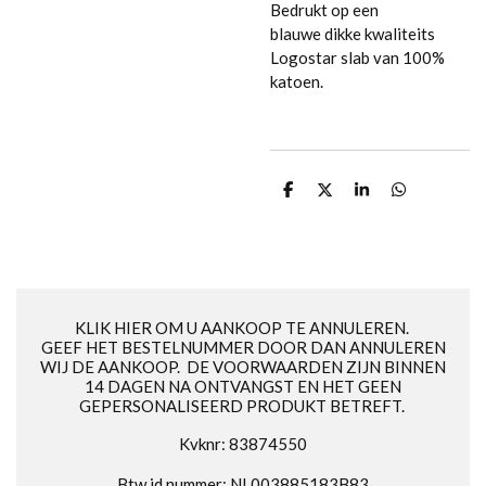
Bedrukt op een
blauwe dikke kwaliteits
Logostar slab van 100%
katoen.
D
D
S
D
e
e
h
e
l
e
a
l
e
l
r
e
n
e
n
KLIK HIER OM U AANKOOP TE ANNULEREN.
GEEF HET BESTELNUMMER DOOR DAN ANNULEREN
WIJ DE AANKOOP. DE VOORWAARDEN ZIJN BINNEN
14 DAGEN NA ONTVANGST EN HET GEEN
GEPERSONALISEERD PRODUKT BETREFT.
Kvknr: 83874550
Btw id nummer: NL003885183B83