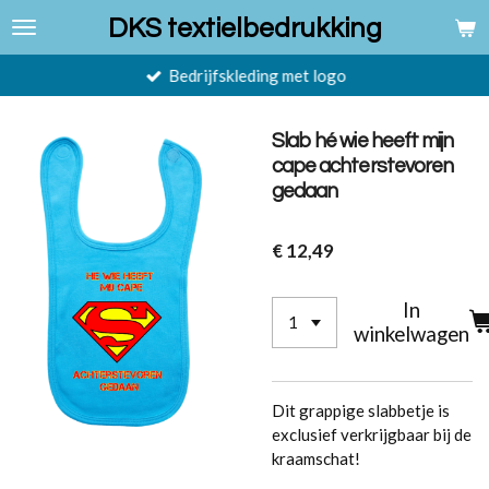
Ga
DKS textielbedrukking
direct
naar
Bedrijfskleding met logo
de
hoofdinhoud
Slab hé wie heeft mijn
cape achterstevoren
gedaan
€ 12,49
In
winkelwagen
Dit grappige slabbetje is
exclusief verkrijgbaar bij de
kraamschat!