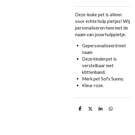
Deze leuke pet is alleen
voor echte hulp pietjes! Wij
personaliseren hem met de
naam van jouw hulppietje.
Gepersonaliseerd met
naam
Deze kinderpet is
verstelbaar met
klittenband.
Merk pet Sol's Sunny.
Kleur roze.
D
D
S
D
e
e
h
e
l
e
a
l
e
l
r
e
n
e
n