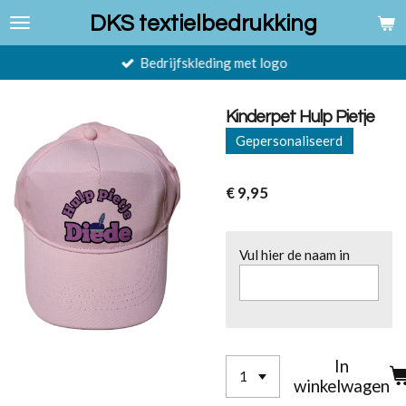
Ga
DKS textielbedrukking
direct
naar
Bedrijfskleding met logo
de
hoofdinhoud
Kinderpet Hulp Pietje
Gepersonaliseerd
€ 9,95
Vul hier de naam in
In
winkelwagen