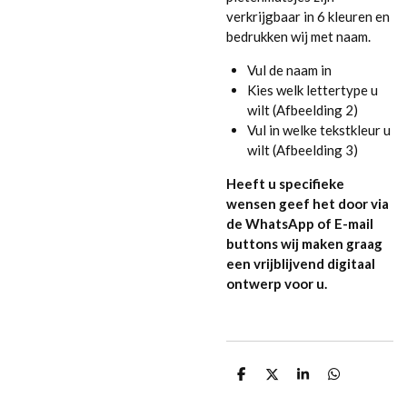
verkrijgbaar in 6 kleuren en
bedrukken wij met naam.
Vul de naam in
Kies welk lettertype u
wilt (Afbeelding 2)
Vul in welke tekstkleur u
wilt (Afbeelding 3)
Heeft u specifieke
wensen geef het door via
de WhatsApp of E-mail
buttons wij maken graag
een vrijblijvend digitaal
ontwerp voor u.
D
D
S
D
e
e
h
e
l
e
a
l