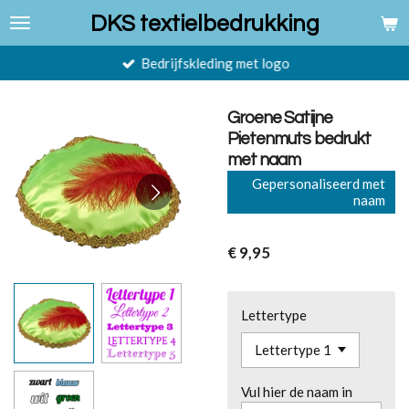
Ga
DKS textielbedrukking
direct
naar
Bedrijfskleding met logo
de
hoofdinhoud
Groene Satijne
Pietenmuts bedrukt
met naam
Gepersonaliseerd met
naam
€ 9,95
Lettertype
Vul hier de naam in