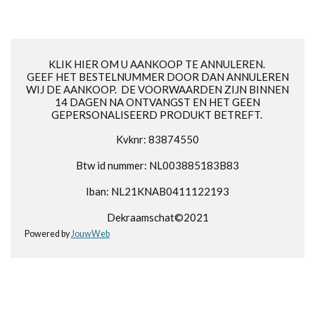
e
l
r
e
n
e
n
KLIK HIER OM U AANKOOP TE ANNULEREN.
GEEF HET BESTELNUMMER DOOR DAN ANNULEREN
WIJ DE AANKOOP. DE VOORWAARDEN ZIJN BINNEN
14 DAGEN NA ONTVANGST EN HET GEEN
GEPERSONALISEERD PRODUKT BETREFT.
Kvknr: 83874550
Btw id nummer: NL003885183B83
Iban: NL21KNAB0411122193
Dekraamschat©2021
Powered by
JouwWeb