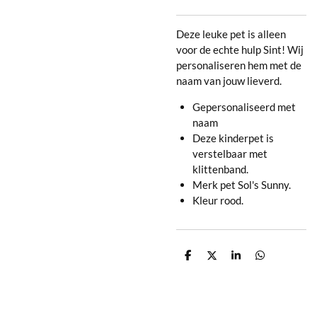
Deze leuke pet is alleen
voor de echte hulp Sint! Wij
personaliseren hem met de
naam van jouw lieverd.
Gepersonaliseerd met
naam
Deze kinderpet is
verstelbaar met
klittenband.
Merk pet Sol's Sunny.
Kleur rood.
D
D
S
D
e
e
h
e
l
e
a
l
e
l
r
e
n
e
n