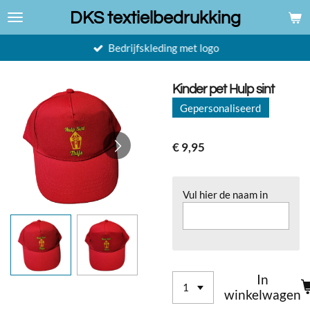
Ga
DKS textielbedrukking
direct
naar
Bedrijfskleding met logo
de
hoofdinhoud
Kinder pet Hulp sint
Gepersonaliseerd
€ 9,95
Vul hier de naam in
In
winkelwagen