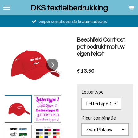
Ga
DKS textielbedrukking
direct
naar
Gepersonaliseerde kraamcadeaus
de
hoofdinhoud
Beechfield Contrast
pet bedrukt met uw
eigen tekst
€ 13,50
Lettertype
Kleur combinatie