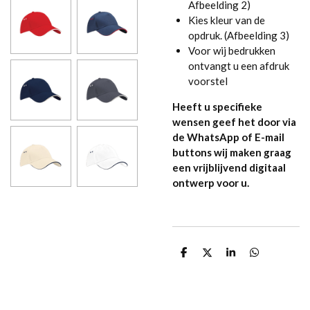
Afbeelding 2)
Kies kleur van de
opdruk. (Afbeelding 3)
Voor wij bedrukken
ontvangt u een afdruk
voorstel
Heeft u specifieke
wensen geef het door via
de WhatsApp of E-mail
buttons wij maken graag
een vrijblijvend digitaal
ontwerp voor u.
D
D
S
D
e
e
h
e
l
e
a
l
e
l
r
e
n
e
n