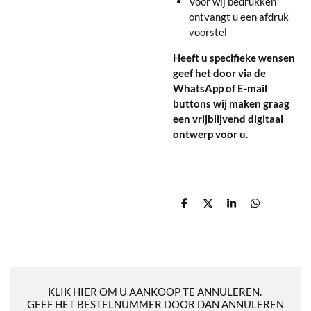
Voor wij bedrukken
ontvangt u een afdruk
voorstel
Heeft u specifieke wensen
geef het door via de
WhatsApp of E-mail
buttons wij maken graag
een vrijblijvend digitaal
ontwerp voor u.
D
D
S
D
e
e
h
e
l
e
a
l
e
l
r
e
n
e
n
KLIK HIER OM U AANKOOP TE ANNULEREN.
GEEF HET BESTELNUMMER DOOR DAN ANNULEREN