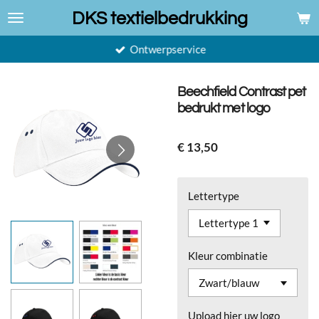
Ga
DKS textielbedrukking
direct
naar
Ontwerpservice
de
hoofdinhoud
Beechfield Contrast pet
bedrukt met logo
€ 13,50
Lettertype
Kleur combinatie
Upload hier uw logo