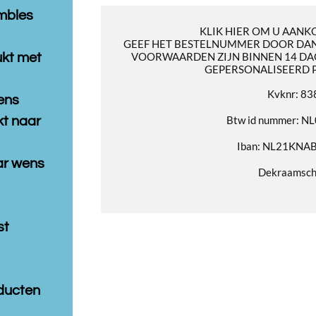
mbles
KLIK HIER OM U AANK
GEEF HET BESTELNUMMER DOOR DAN
VOORWAARDEN ZIJN BINNEN 14 DA
ukt met
GEPERSONALISEERD 
Kvknr: 8
ens
Btw id nummer: 
t naar
Iban: NL21KNA
aar wens
Dekraamsc
st
ducten