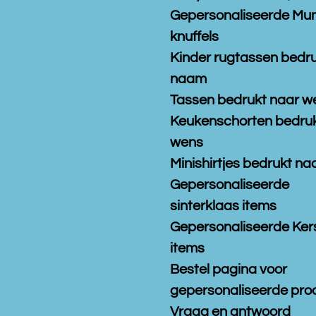
Gepersonaliseerde Mu
knuffels
Kinder rugtassen bedr
naam
Tassen bedrukt naar w
Keukenschorten bedruk
wens
Minishirtjes bedrukt n
Gepersonaliseerde
sinterklaas items
Gepersonaliseerde Ker
items
Bestel pagina voor
gepersonaliseerde pro
Vraag en antwoord