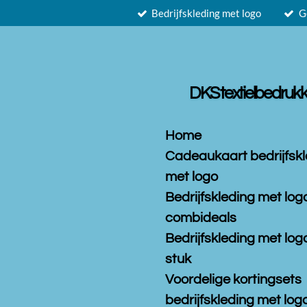
Bedrijfskleding met logo
G
Ga
direct
naar
de
hoofdinhoud
DKS textielbedrukk
Home
Cadeaukaart bedrijfsk
met logo
Bedrijfskleding met log
combideals
Bedrijfskleding met log
stuk
Voordelige kortingsets
bedrijfskleding met logo