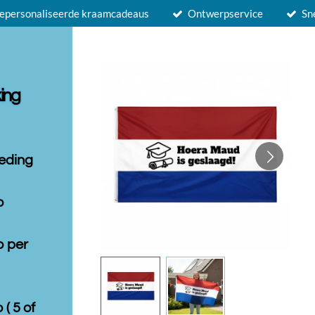
epersonaliseerde kraamcadeaus
Ontwerpservice
Sn
ing
leding
o
o per
 ( 5 of