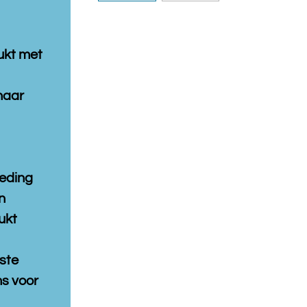
ukt met
naar
leding
n
ukt
ste
s voor