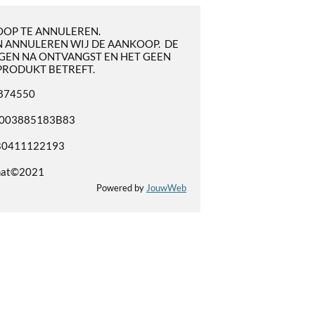
OOP TE ANNULEREN.
 ANNULEREN WIJ DE AANKOOP. DE
GEN NA ONTVANGST EN HET GEEN
PRODUKT BETREFT.
3874550
NL003885183B83
B0411122193
hat©2021
Powered by
JouwWeb