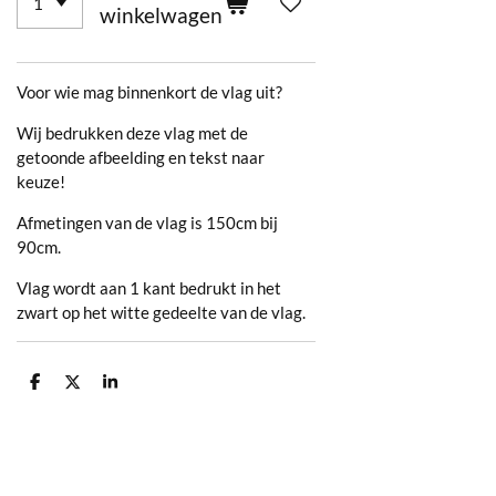
winkelwagen
Voor wie mag binnenkort de vlag uit?
Wij bedrukken deze vlag met de
getoonde afbeelding en tekst naar
keuze!
Afmetingen van de vlag is 150cm bij
90cm.
Vlag wordt aan 1 kant bedrukt in het
zwart op het witte gedeelte van de vlag.
D
D
S
e
e
h
l
e
a
e
l
r
n
e