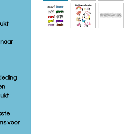
rukt
 naar
kleding
en
rukt
kste
ms voor