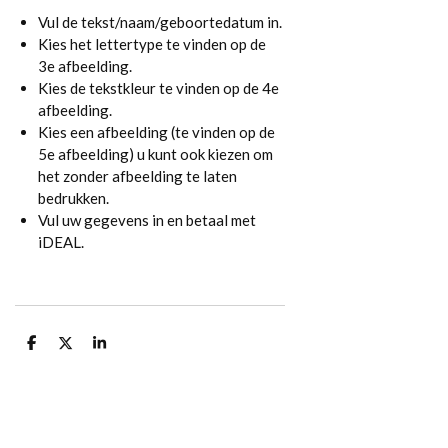
Vul de tekst/naam/geboortedatum in.
Kies het lettertype te vinden op de
3e afbeelding.
Kies de tekstkleur te vinden op de 4e
afbeelding.
Kies een afbeelding (te vinden op de
5e afbeelding) u kunt ook kiezen om
het zonder afbeelding te laten
bedrukken.
Vul uw gegevens in en betaal met
iDEAL.
D
D
S
e
e
h
l
e
a
e
l
r
n
e