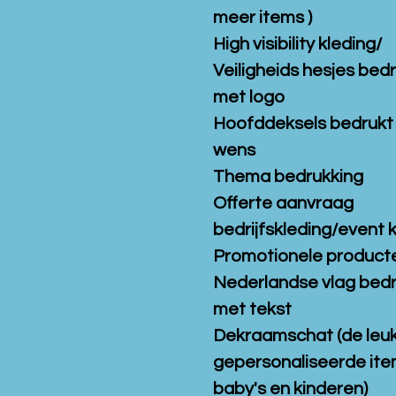
meer items )
High visibility kleding/
Veiligheids hesjes bed
met logo
Hoofddeksels bedrukt
wens
Thema bedrukking
Offerte aanvraag
bedrijfskleding/event 
Promotionele product
Nederlandse vlag bed
met tekst
Dekraamschat (de leu
gepersonaliseerde ite
baby's en kinderen)