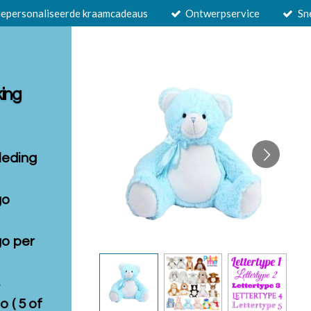
epersonaliseerde kraamcadeaus
Ontwerpservice
Sn
king
leding
go
go per
s
o ( 5 of