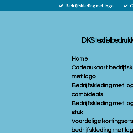
Bedrijfskleding met logo
G
Ga
direct
naar
de
hoofdinhoud
DKS textielbedruk
Home
Cadeaukaart bedrijfsk
met logo
Bedrijfskleding met lo
combideals
Bedrijfskleding met lo
stuk
Voordelige kortingset
bedrijfskleding met log