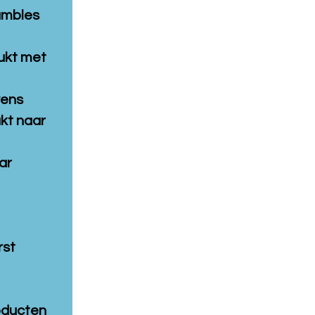
umbles
ukt met
wens
kt naar
ar
rst
oducten