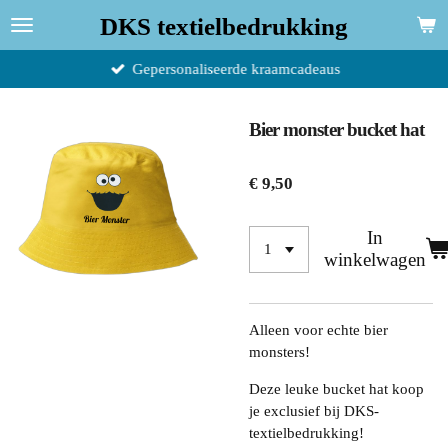
Ga
DKS textielbedrukking
direct
naar
Gepersonaliseerde kraamcadeaus
de
hoofdinhoud
Bier monster bucket hat
€ 9,50
In
winkelwagen
Alleen voor echte bier
monsters!
Deze leuke bucket hat koop
je exclusief bij DKS-
textielbedrukking!