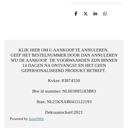
D
D
S
D
e
e
h
e
l
e
a
l
e
l
r
e
n
e
n
KLIK HIER OM U AANKOOP TE ANNULEREN.
GEEF HET BESTELNUMMER DOOR DAN ANNULEREN
WIJ DE AANKOOP. DE VOORWAARDEN ZIJN BINNEN
14 DAGEN NA ONTVANGST EN HET GEEN
GEPERSONALISEERD PRODUKT BETREFT.
Kvknr: 83874550
Btw id nummer: NL003885183B83
Iban: NL21KNAB0411122193
Dekraamschat©2021
Powered by
JouwWeb