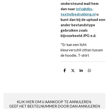
ondersteund mail hem
dan naar
info@dks-
textielbedrukking.nl
u
kunt dan bij de upload een
ander bestandstype
gebruiken zoals
bijvoorbeeld JPG e.d.
*Er kan een licht
kleurverschil zitten tussen
de hoodie, T-shirt
D
D
S
D
e
e
h
e
l
e
a
l
e
l
r
e
n
e
n
KLIK HIER OM U AANKOOP TE ANNULEREN.
GEEF HET BESTELNUMMER DOOR DAN ANNULEREN