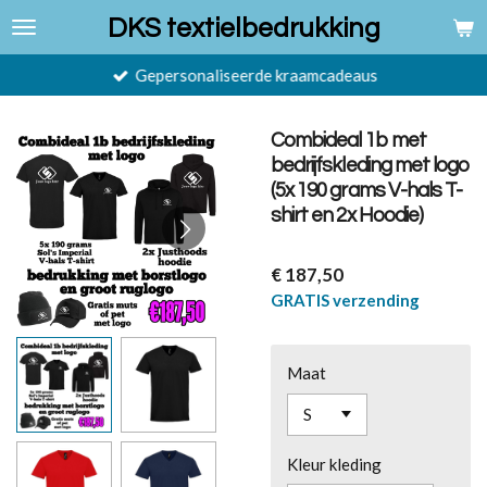
Ga
DKS textielbedrukking
direct
naar
Gepersonaliseerde kraamcadeaus
de
hoofdinhoud
Combideal 1b met
bedrijfskleding met logo
(5x 190 grams V-hals T-
shirt en 2x Hoodie)
€ 187,50
GRATIS verzending
Maat
Kleur kleding