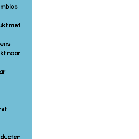
umbles
ukt met
wens
kt naar
ar
rst
oducten