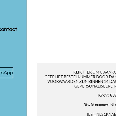
contact
KLIK HIER OM U AANK
atsApp
GEEF HET BESTELNUMMER DOOR DAN
VOORWAARDEN ZIJN BINNEN 14 DA
GEPERSONALISEERD 
Kvknr: 8
Btw id nummer: 
Iban: NL21KNA