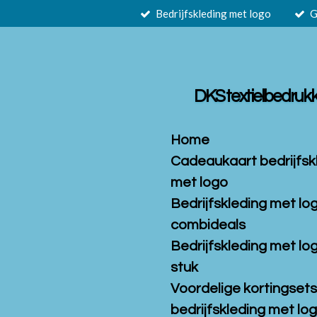
Bedrijfskleding met logo
G
Ga
direct
naar
de
hoofdinhoud
DKS textielbedruk
Home
Cadeaukaart bedrijfsk
met logo
Bedrijfskleding met lo
combideals
Bedrijfskleding met lo
stuk
Voordelige kortingset
bedrijfskleding met log