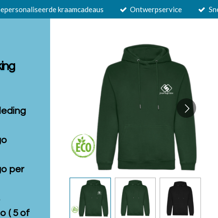
epersonaliseerde kraamcadeaus
Ontwerpservice
Sn
king
leding
go
go per
s
o ( 5 of