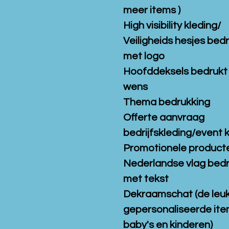
meer items )
High visibility kleding/
Veiligheids hesjes bed
met logo
Hoofddeksels bedrukt
wens
Thema bedrukking
Offerte aanvraag
bedrijfskleding/event 
Promotionele product
Nederlandse vlag bed
met tekst
Dekraamschat (de leu
gepersonaliseerde ite
baby's en kinderen)