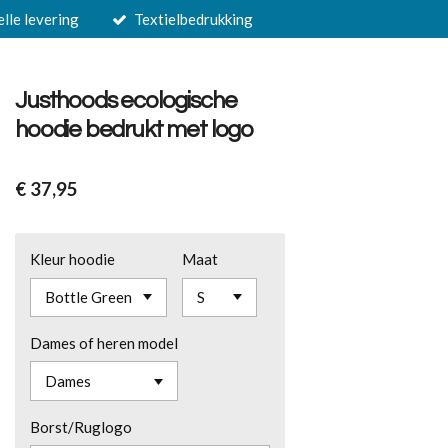
elle levering
Textielbedrukking
Justhoods ecologische
hoodie bedrukt met logo
€ 37,95
Kleur hoodie
Maat
Dames of heren model
Borst/Ruglogo