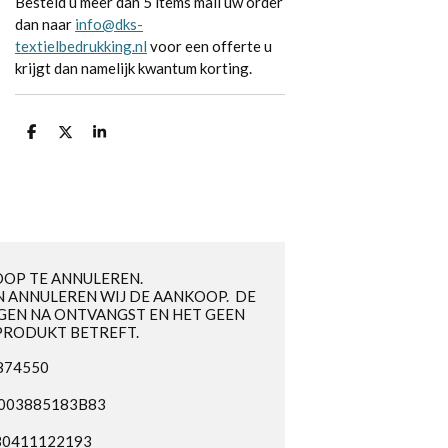
Besteld u meer dan 5 items mail uw order
dan naar
info@dks-
textielbedrukking.nl
voor een offerte u
krijgt dan namelijk kwantum korting.
D
D
S
e
e
h
l
e
a
e
l
r
n
e
OOP TE ANNULEREN.
 ANNULEREN WIJ DE AANKOOP. DE
GEN NA ONTVANGST EN HET GEEN
PRODUKT BETREFT.
3874550
NL003885183B83
B0411122193