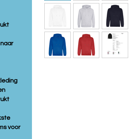
rukt
 naar
kleding
en
rukt
kste
ms voor