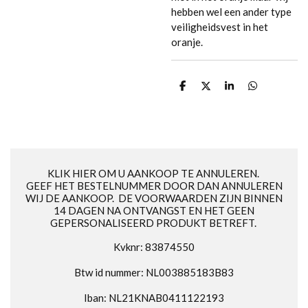
hebben wel een ander type
veiligheidsvest in het
oranje.
D
D
S
D
e
e
h
e
l
e
a
l
e
l
r
e
n
e
n
KLIK HIER OM U AANKOOP TE ANNULEREN.
GEEF HET BESTELNUMMER DOOR DAN ANNULEREN
WIJ DE AANKOOP. DE VOORWAARDEN ZIJN BINNEN
14 DAGEN NA ONTVANGST EN HET GEEN
GEPERSONALISEERD PRODUKT BETREFT.
Kvknr: 83874550
Btw id nummer: NL003885183B83
Iban: NL21KNAB0411122193