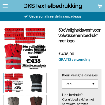
Ga
DKS textielbedrukking
direct
naar
Gepersonaliseerde kraamcadeaus
de
hoofdinhoud
50x Veiligheidsvest voor
volwassenen bedrukt
met logo
€ 438,00
GRATIS verzending
Kleur veiligheidshesjes
Hoe bedrukt?
Kies uit bedrukking met
borstlogo, of tegen