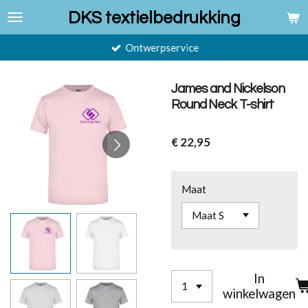
Ga
DKS textielbedrukking
direct
naar
Ontwerpservice
de
hoofdinhoud
James and Nickelson
Round Neck T-shirt
€ 22,95
Maat
In
winkelwagen