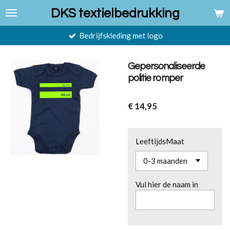
Ga
DKS textielbedrukking
direct
naar
Bedrijfskleding met logo
de
hoofdinhoud
Gepersonaliseerde
politie romper
€ 14,95
LeeftijdsMaat
Vul hier de naam in