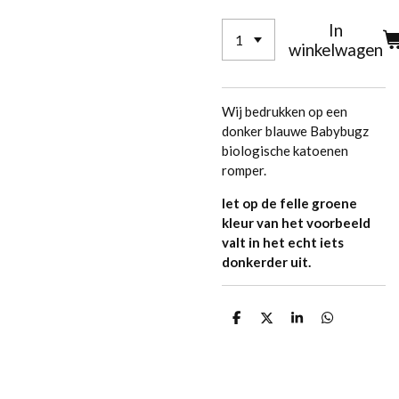
In
winkelwagen
Wij bedrukken op een
donker blauwe Babybugz
biologische katoenen
romper.
let op de felle groene
kleur van het voorbeeld
valt in het echt iets
donkerder uit.
D
D
S
D
e
e
h
e
l
e
a
l
e
l
r
e
n
e
n