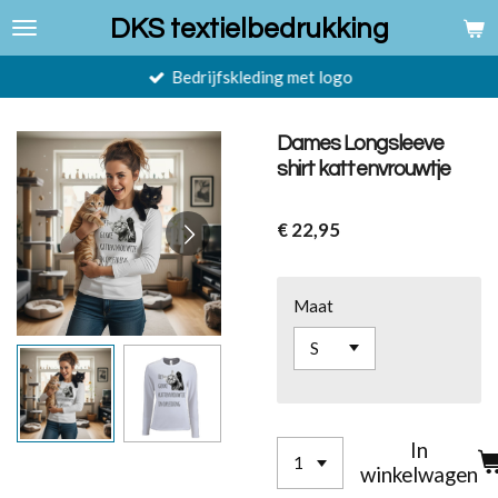
Ga
DKS textielbedrukking
direct
naar
Bedrijfskleding met logo
de
hoofdinhoud
Dames Longsleeve
shirt kattenvrouwtje
€ 22,95
Maat
In
winkelwagen