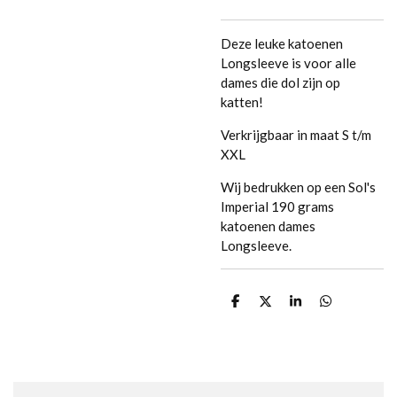
Deze leuke katoenen
Longsleeve is voor alle
dames die dol zijn op
katten!
Verkrijgbaar in maat S t/m
XXL
Wij bedrukken op een Sol's
Imperial 190 grams
katoenen dames
Longsleeve.
D
D
S
D
e
e
h
e
l
e
a
l
e
l
r
e
n
e
n