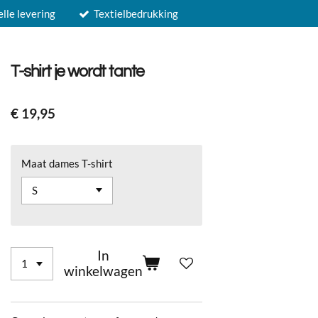
elle levering
Textielbedrukking
T-shirt je wordt tante
€ 19,95
Maat dames T-shirt
In
winkelwagen