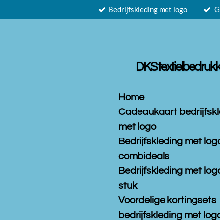
Bedrijfskleding met logo
G
Ga
direct
naar
de
hoofdinhoud
DKS textielbedrukk
Home
Cadeaukaart bedrijfsk
met logo
Bedrijfskleding met log
combideals
Bedrijfskleding met log
stuk
Voordelige kortingsets
bedrijfskleding met logo