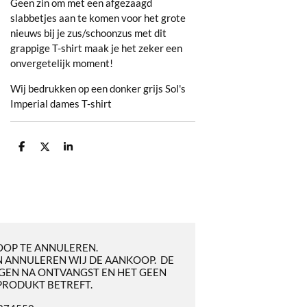
Geen zin om met een afgezaagd
slabbetjes aan te komen voor het grote
nieuws bij je zus/schoonzus met dit
grappige T-shirt maak je het zeker een
onvergetelijk moment!
Wij bedrukken op een donker grijs Sol's
Imperial dames T-shirt
D
D
S
e
e
h
l
e
a
e
l
r
n
e
OOP TE ANNULEREN.
 ANNULEREN WIJ DE AANKOOP. DE
GEN NA ONTVANGST EN HET GEEN
PRODUKT BETREFT.