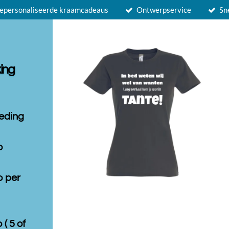
epersonaliseerde kraamcadeaus
Ontwerpservice
Sn
ing
leding
o
o per
 ( 5 of