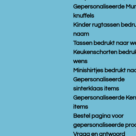
Gepersonaliseerde Mu
knuffels
Kinder rugtassen bedr
naam
Tassen bedrukt naar w
Keukenschorten bedruk
wens
Minishirtjes bedrukt n
Gepersonaliseerde
sinterklaas items
Gepersonaliseerde Ker
items
Bestel pagina voor
gepersonaliseerde pro
Vraag en antwoord