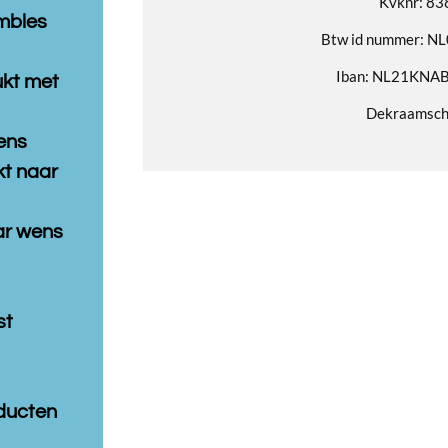
Kvknr: 8
mbles
Btw id nummer: 
Iban: NL21KNA
ukt met
Dekraamsc
ens
t naar
aar wens
st
ducten