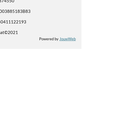
3874550
NL003885183B83
B0411122193
hat©2021
Powered by
JouwWeb