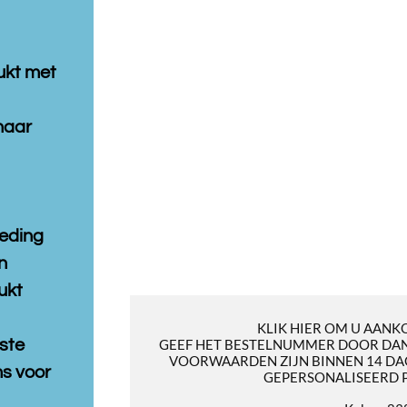
ukt met
naar
leding
n
ukt
KLIK HIER OM U AANK
ste
GEEF HET BESTELNUMMER DOOR DAN
VOORWAARDEN ZIJN BINNEN 14 DA
s voor
GEPERSONALISEERD 