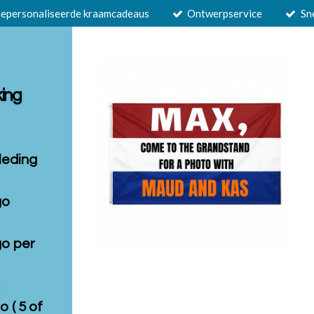
epersonaliseerde kraamcadeaus
Ontwerpservice
Sn
king
leding
go
go per
s
o ( 5 of