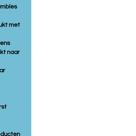
umbles
ukt met
wens
kt naar
ar
rst
oducten