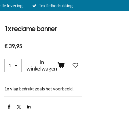
elle levering
Textielbedrukking
1x reclame banner
€ 39,95
In
winkelwagen
1x vlag bedrukt zoals het voorbeeld.
D
D
S
e
e
h
l
e
a
e
l
r
n
e