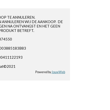
OOP TE ANNULEREN.
 ANNULEREN WIJ DE AANKOOP. DE
GEN NA ONTVANGST EN HET GEEN
PRODUKT BETREFT.
3874550
NL003885183B83
B0411122193
hat©2021
Powered by
JouwWeb