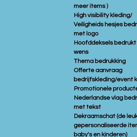
meer items )
High visibility kleding/
Veiligheids hesjes bed
met logo
Hoofddeksels bedrukt
wens
Thema bedrukking
Offerte aanvraag
bedrijfskleding/event 
Promotionele product
Nederlandse vlag bed
met tekst
Dekraamschat (de leu
gepersonaliseerde ite
baby's en kinderen)