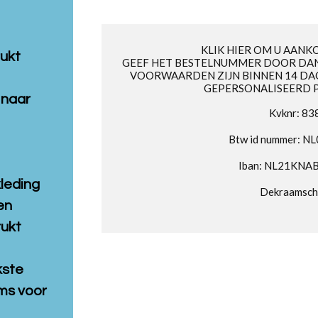
KLIK HIER OM U AANK
rukt
GEEF HET BESTELNUMMER DOOR DAN
VOORWAARDEN ZIJN BINNEN 14 DA
GEPERSONALISEERD 
 naar
Kvknr: 8
Btw id nummer: 
Iban: NL21KNA
kleding
Dekraamsc
en
rukt
kste
ms voor