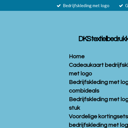
Bedrijfskleding met logo
G
Ga
direct
naar
de
hoofdinhoud
DKS textielbedruk
Home
Cadeaukaart bedrijfsk
met logo
Bedrijfskleding met lo
combideals
Bedrijfskleding met lo
stuk
Voordelige kortingset
bedrijfskleding met log