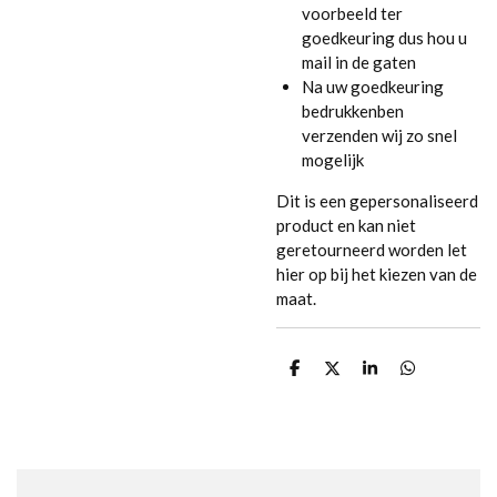
voorbeeld ter
goedkeuring dus hou u
mail in de gaten
Na uw goedkeuring
bedrukkenben
verzenden wij zo snel
mogelijk
Dit is een gepersonaliseerd
product en kan niet
geretourneerd worden let
hier op bij het kiezen van de
maat.
D
D
S
D
e
e
h
e
l
e
a
l
e
l
r
e
n
e
n