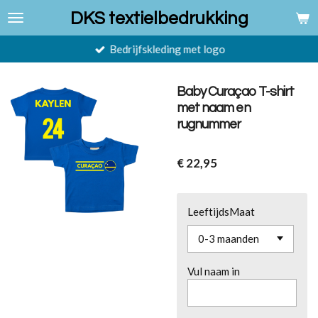
Ga
DKS textielbedrukking
direct
naar
Bedrijfskleding met logo
de
hoofdinhoud
Baby Curaçao T-shirt
met naam en
rugnummer
€ 22,95
LeeftijdsMaat
Vul naam in