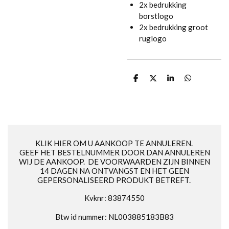
2x bedrukking
borstlogo
2x bedrukking groot
ruglogo
D
D
S
D
e
e
h
e
l
e
a
l
e
l
r
e
n
e
n
KLIK HIER OM U AANKOOP TE ANNULEREN.
GEEF HET BESTELNUMMER DOOR DAN ANNULEREN
WIJ DE AANKOOP. DE VOORWAARDEN ZIJN BINNEN
14 DAGEN NA ONTVANGST EN HET GEEN
GEPERSONALISEERD PRODUKT BETREFT.
Kvknr: 83874550
Btw id nummer: NL003885183B83