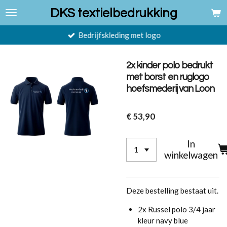
Ga
DKS textielbedrukking
direct
naar
Bedrijfskleding met logo
de
hoofdinhoud
2x kinder polo bedrukt
met borst en ruglogo
hoefsmederij van Loon
€ 53,90
In
winkelwagen
Deze bestelling bestaat uit.
2x Russel polo 3/4 jaar
kleur navy blue