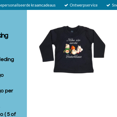
epersonaliseerde kraamcadeaus
Ontwerpservice
Sn
king
leding
go
go per
s
o ( 5 of