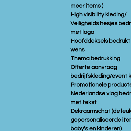
meer items )
High visibility kleding/
Veiligheids hesjes bed
met logo
Hoofddeksels bedrukt
wens
Thema bedrukking
Offerte aanvraag
bedrijfskleding/event 
Promotionele product
Nederlandse vlag bed
met tekst
Dekraamschat (de leu
gepersonaliseerde ite
baby's en kinderen)