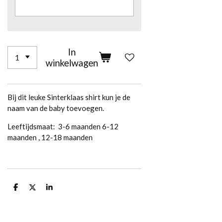
In
winkelwagen
Bij dit leuke Sinterklaas shirt kun je de
naam van de baby toevoegen.
Leeftijdsmaat: 3-6 maanden 6-12
maanden , 12-18 maanden
D
D
S
e
e
h
l
e
a
e
l
r
n
e