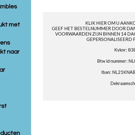
umbles
KLIK HIER OM U AANK
ukt met
GEEF HET BESTELNUMMER DOOR DAN
VOORWAARDEN ZIJN BINNEN 14 DA
GEPERSONALISEERD 
wens
Kvknr: 8
kt naar
Btw id nummer: 
ar
Iban: NL21KNA
Dekraamsc
rst
oducten