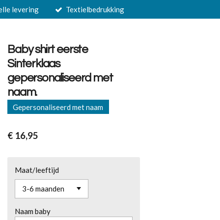
elle levering
Textielbedrukking
Baby shirt eerste
Sinterklaas
gepersonaliseerd met
naam.
Gepersonaliseerd met naam
€ 16,95
Maat/leeftijd
Naam baby