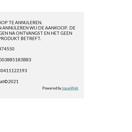
OOP TE ANNULEREN.
 ANNULEREN WIJ DE AANKOOP. DE
GEN NA ONTVANGST EN HET GEEN
PRODUKT BETREFT.
3874550
NL003885183B83
B0411122193
hat©2021
Powered by
JouwWeb